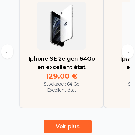
←
→
Iphone SE 2e gen 64Go
Ipho
en excellent état
exc
129.00
€
1
Stockage :
64 Go
Sto
Excellent état
E
Voir plus