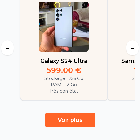
←
→
Galaxy S24 Ultra
Samsu
599.00
€
7
Stockage :
256 Go
Sto
RAM :
12 Go
Très bon état
E
Voir plus