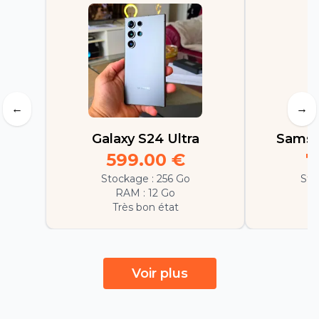
←
→
Galaxy S24 Ultra
Samsu
599.00
€
7
Stockage :
256 Go
Sto
RAM :
12 Go
Très bon état
E
Voir plus