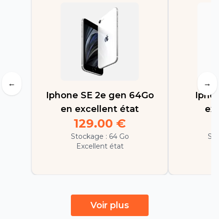
←
→
Iphone SE 2e gen 64Go
Ipho
en excellent état
exc
129.00
€
1
Stockage :
64 Go
Sto
Excellent état
E
Voir plus