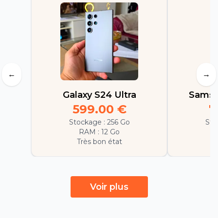
←
→
Galaxy S24 Ultra
Samsu
599.00
€
7
Stockage :
256 Go
Sto
RAM :
12 Go
Très bon état
E
Voir plus